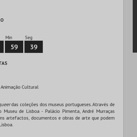
ÃO
0
Min
Seg
59
39
TAS
 Animação Cultural
queer
das coleções dos museus portugueses. Através de
o Museu de Lisboa - Palácio Pimenta, André Murraças
guns artefactos, documentos e obras de arte que podem
Lisboa.