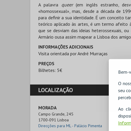
A palavra
queer
(em inglês estranho, des
«homossexual», mas, desde a década de 1990
para definir a sua identidade. É um conceito 
teórico aplicado às artes, é um termo afeito à
que se desviam das ideias heterossexuais, o
Armário ousa assim mapear a Lisboa dos amigos
INFORMAÇÕES ADICIONAIS
Visita orientada por André Murraças
PREÇOS
Bilhetes: 5€
Bem-v
O noss
LOCALIZAÇÃO
seu co
perceb
MORADA
Ao cl
Campo Grande, 245

disp
1700-091 Lisboa
Inform
Direcções para ML - Palácio Pimenta