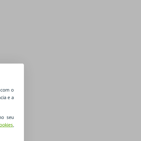
, com o
cia e a
no seu
Cookies
,