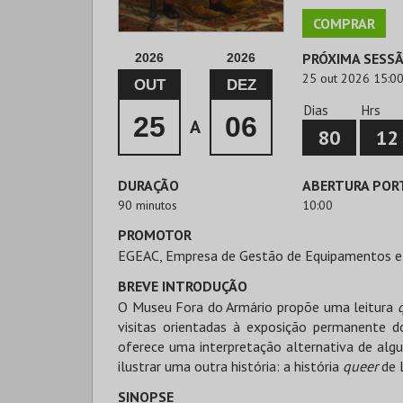
COMPRAR
PRÓXIMA SESS
2026
2026
25 out 2026 15:0
OUT
DEZ
Dias
Hrs
25
06
A
80
12
DURAÇÃO
ABERTURA POR
90 minutos
10:00
PROMOTOR
EGEAC, Empresa de Gestão de Equipamentos e
BREVE INTRODUÇÃO
O Museu Fora do Armário propõe uma leitura
visitas orientadas à exposição permanente d
oferece uma interpretação alternativa de al
ilustrar uma outra história: a história
queer
de 
SINOPSE