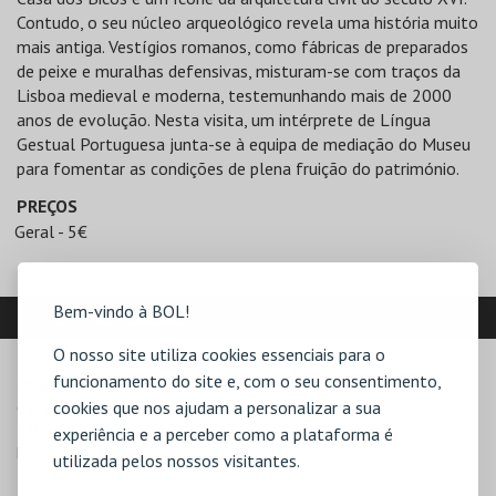
Contudo, o seu núcleo arqueológico revela uma história muito
mais antiga. Vestígios romanos, como fábricas de preparados
de peixe e muralhas defensivas, misturam-se com traços da
Lisboa medieval e moderna, testemunhando mais de 2000
anos de evolução. Nesta visita, um intérprete de Língua
Gestual Portuguesa junta-se à equipa de mediação do Museu
para fomentar as condições de plena fruição do património.
PREÇOS
Geral - 5€
Bem-vindo à BOL!
LOCALIZAÇÃO
O nosso site utiliza cookies essenciais para o
funcionamento do site e, com o seu consentimento,
MORADA
cookies que nos ajudam a personalizar a sua
Campo Grande, 245

1700-091 Lisboa
experiência e a perceber como a plataforma é
Direcções para ML - Palácio Pimenta
utilizada pelos nossos visitantes.