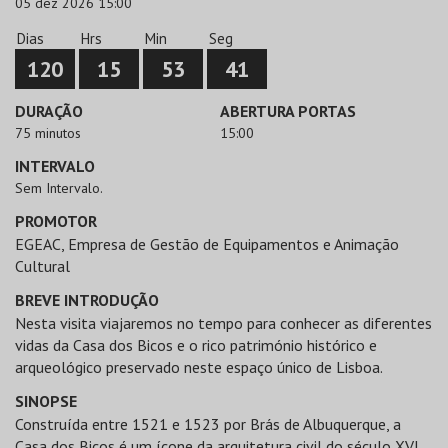
05 dez 2026 15:00
Dias
Hrs
Min
Seg
120
15
53
41
DURAÇÃO
ABERTURA PORTAS
75 minutos
15:00
INTERVALO
Sem Intervalo.
PROMOTOR
EGEAC, Empresa de Gestão de Equipamentos e Animação
Cultural
BREVE INTRODUÇÃO
Nesta visita viajaremos no tempo para conhecer as diferentes
vidas da Casa dos Bicos e o rico património histórico e
arqueológico preservado neste espaço único de Lisboa.
SINOPSE
Construída entre 1521 e 1523 por Brás de Albuquerque, a
Casa dos Bicos é um ícone da arquitetura civil do século XVI.