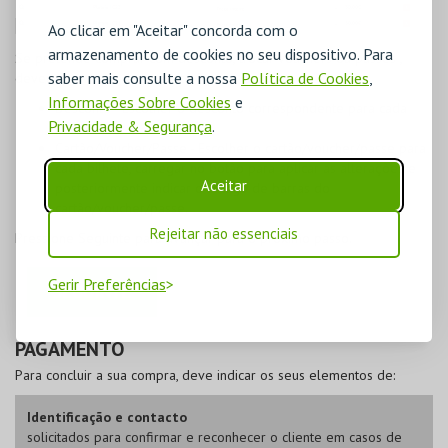
Ao clicar em "Aceitar" concorda com o
armazenamento de cookies no seu dispositivo. Para
Se pretende
comprar com desconto, trocar vouchers ou passes
,
saber mais consulte a nossa
Política de Cookies
,
deverá proceder da seguinte forma:
Informações Sobre Cookies
e
Desconto
- Escolher o desconto correspondente para cada
Privacidade & Segurança
.
bilhete;
Cartão/Voucher/Passe
- Escolher o cartão/voucher/passe para
cada bilhete, carregar no botão para aplicar as alterações e
Aceitar
posteriormente indicar o código de barras do
cartão/voucher/passe.
Rejeitar não essenciais
Pressione
Seguinte
para avançar para o próximo passo.
Gerir Preferências
PAGAMENTO
Para concluir a sua compra, deve indicar os seus elementos de:
Identificação e contacto
solicitados para confirmar e reconhecer o cliente em casos de