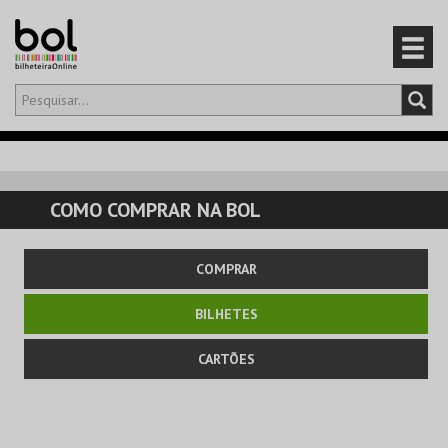
Olá,
iniciar sessão
PT
0
CARRINHO
COMO COMPRAR NA BOL
EVENTOS
COMPRAR
CARTÕES
BILHETES
PRODUTOS
CARTÕES