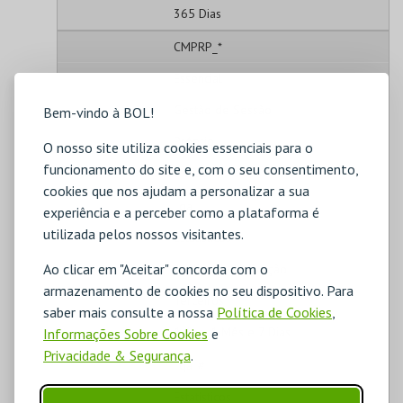
365 Dias
CMPRP_*
Essencial
Gestão de Sessão
Bem-vindo à BOL!
Próprio
O nosso site utiliza cookies essenciais para o
funcionamento do site e, com o seu consentimento,
2 Dias
cookies que nos ajudam a personalizar a sua
_ga
experiência e a perceber como a plataforma é
utilizada pelos nossos visitantes.
Estatísticos
Ao clicar em "Aceitar" concorda com o
Análise de Utilização
armazenamento de cookies no seu dispositivo. Para
Terceiros
saber mais consulte a nossa
Política de Cookies
,
1 Ano, 1 Mês e 7 Dias
Informações Sobre Cookies
e
Privacidade & Segurança
.
_ga_#
Estatísticos