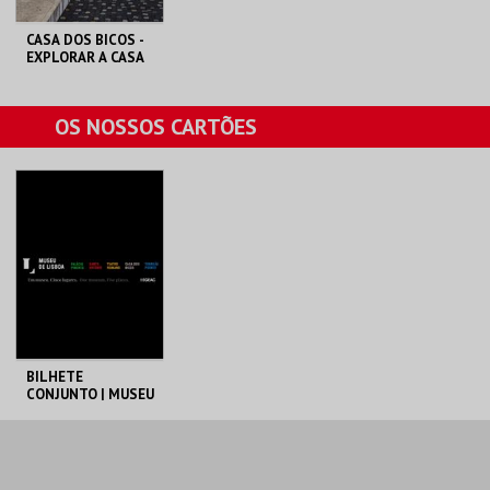
CASA DOS BICOS -
EXPLORAR A CASA
DOS BICOS EM
LÍNGUA GESTUAL
PORTUGUESA
ML - PALÁCIO
OS NOSSOS CARTÕES
PIMENTA
MAIS INFO
COMPRAR
BILHETE
CONJUNTO | MUSEU
DE LISBOA
ML - PALÁCIO
PIMENTA
AQUISIÇÃO