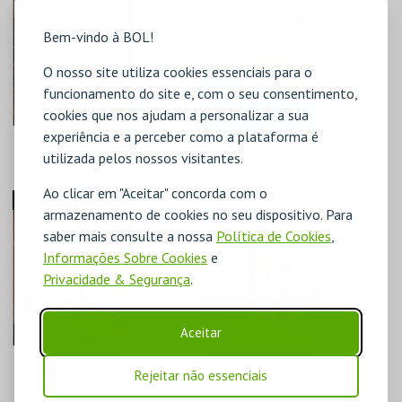
MAIS INFO
MAIS INFO
Bem-vindo à BOL!
O nosso site utiliza cookies essenciais para o
COMPRAR
COMPRAR
funcionamento do site e, com o seu consentimento,
cookies que nos ajudam a personalizar a sua
experiência e a perceber como a plataforma é
PALÁCIO PIMENTA -
PALÁCIO PIMENTA
O MUSEU FORA DO
– LISBOA, 31 DE
utilizada pelos nossos visitantes.
ARMÁRIO - VISITA
OUTUBRO 1755 –
ORIENTADA
VISITA ORIENTADA
Ao clicar em "Aceitar" concorda com o
ML - PALÁCIO
ML - PALÁCIO
ESGOTADO
armazenamento de cookies no seu dispositivo. Para
PIMENTA
PIMENTA
saber mais consulte a nossa
Política de Cookies
,
MAIS INFO
MAIS INFO
Informações Sobre Cookies
e
Privacidade & Segurança
.
COMPRAR
COMPRAR
Aceitar
CASA DOS BICOS -
PALÁCIO PIMENTA
Rejeitar não essenciais
LISBOA
– MIGRAÇÕES –
MUÇULMANA -
VISITA ORIENTADA