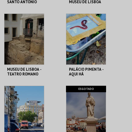
SANTO ANTÓNIO
MUSEU DE LISBOA
ML - SANTO
ML - PALÁCIO
ANTÓNIO
PIMENTA
MAIS INFO
MAIS INFO
COMPRAR
COMPRAR
MUSEU DE LISBOA -
PALÁCIO PIMENTA -
TEATRO ROMANO
AQUI HÁ
MINHOCAS! -
VISITA OFICINA
ML - TEATRO
ML - PALÁCIO
ESGOTADO
ROMANO
PIMENTA
MAIS INFO
MAIS INFO
COMPRAR
COMPRAR