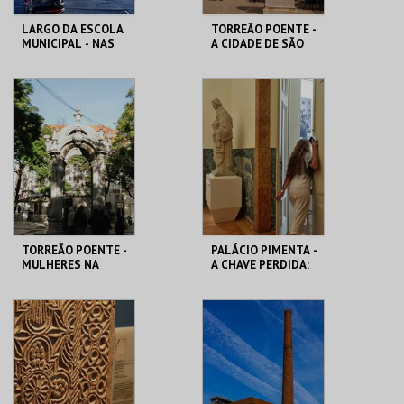
LARGO DA ESCOLA
TORREÃO POENTE -
MUNICIPAL - NAS
A CIDADE DE SÃO
MARGENS DA
VICENTE -
CIDADE -
PERCURSO
PERCURSO
ML - PALÁCIO
ML - PALÁCIO
PIMENTA
PIMENTA
MAIS INFO
MAIS INFO
COMPRAR
TORREÃO POENTE -
PALÁCIO PIMENTA -
MULHERES NA
A CHAVE PERDIDA:
CIDADE -
UM ENIGMA NO
PERCURSO
CORAÇÃO DE
LISBOA
ML - PALÁCIO
ML - PALÁCIO
PIMENTA
PIMENTA
MAIS INFO
MAIS INFO
COMPRAR
COMPRAR