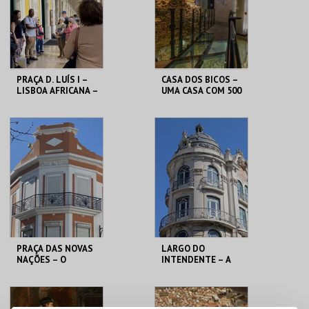
COMPRAR
COMPRAR
PRAÇA D. LUÍS I –
CASA DOS BICOS –
LISBOA AFRICANA –
UMA CASA COM 500
PERCURSO
ANOS DESCOBRIR+
– VISITA
ORIENTADA
ML - PALÁCIO
ML - PALÁCIO
PIMENTA
PIMENTA
MAIS INFO
MAIS INFO
COMPRAR
PRAÇA DAS NOVAS
LARGO DO
NAÇÕES – O
INTENDENTE – A
BAIRRO DAS
AVENIDA
COLÓNIAS –
ALMIRANTE REIS –
PERCURSO
PERCURSO
ML - PALÁCIO
ML - PALÁCIO
PIMENTA
PIMENTA