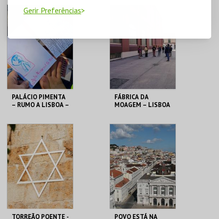
PERCURSO
ML - PALÁCIO
ML - PALÁCIO
Gerir Preferências
PIMENTA
PIMENTA
MAIS INFO
MAIS INFO
COMPRAR
PALÁCIO PIMENTA
FÁBRICA DA
– RUMO A LISBOA –
MOAGEM – LISBOA
OFICINA
DAS CHAMINÉS (II)
– PERCURSO
ML - PALÁCIO
ML - PALÁCIO
PIMENTA
PIMENTA
MAIS INFO
MAIS INFO
COMPRAR
COMPRAR
TORREÃO POENTE -
POVO ESTÁ NA