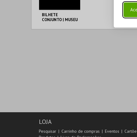
Ace
BILHETE
CONJUNTO | MUSEU
DE LISBOA
ML - PALÁCIO
PIMENTA
AQUISIÇÃO
MAIS INFO
COMPRAR
LOJA
Pesquisar
Carrinho de compras
Eventos
Cartõe