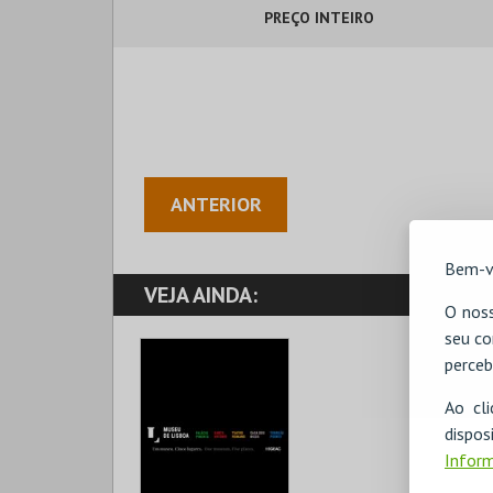
PREÇO INTEIRO
ANTERIOR
Bem-v
VEJA AINDA:
O noss
seu co
perceb
Ao cl
disp
Inform