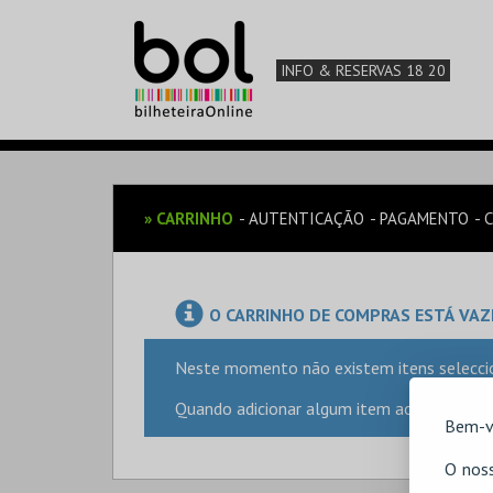
INFO & RESERVAS 18 20
»
CARRINHO
AUTENTICAÇÃO
PAGAMENTO
O CARRINHO DE COMPRAS ESTÁ VAZ
Neste momento não existem itens selecci
Quando adicionar algum item ao seu carrinh
Bem-v
O noss