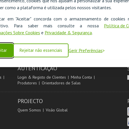
nsentimento, cookies que nos ajudam a personalizar a sua experiên
er como a plataforma é utilizada pelos nossos visitantes.
icar em "Aceitar" concorda com o armazenamento de cookies 
ositivo. Para saber mais consulte a nossa
Política de 
ações Sobre Cookies
e
Privacidade & Segurança
.
itar
Rejeitar não essenciais
Gerir Preferências
AUTENTICAÇÃO
s
Login & Registo de Clientes
Minha Conta
Produtores
Orientadores de Salas
PROJECTO
Quem Somos
Visão Global