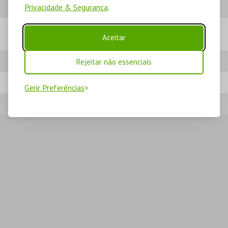
NO SITE BOL?
Privacidade & Segurança
.
20. QUANTO TEMPO DEMORA A DEBITAREM O VALOR
Aceitar
DA COMPRA NO CARTÃO DE CRÉDITO/DÉBITO?
21. QUANTOS BILHETES POSSO COMPRAR?
Rejeitar não essenciais
22. QUE BROWSER DEVO UTILIZAR NO SITE BOL?
Gerir Preferências
23. COMO POSSO UTILIZAR O CÓDIGO OFERTA?