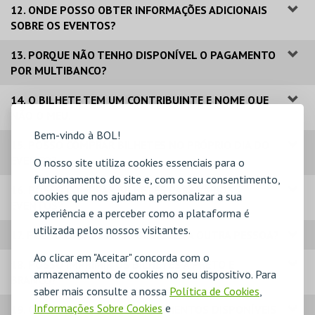
12. ONDE POSSO OBTER INFORMAÇÕES ADICIONAIS
SOBRE OS EVENTOS?
13. PORQUE NÃO TENHO DISPONÍVEL O PAGAMENTO
POR MULTIBANCO?
14. O BILHETE TEM UM CONTRIBUINTE E NOME QUE
NÃO O MEU.
Bem-vindo à BOL!
15. POSSO COMPRAR BILHETES NO PRÓPRIO DIA DO
EVENTO?
O nosso site utiliza cookies essenciais para o
funcionamento do site e, com o seu consentimento,
16. POSSO COMPRAR BILHETES PARA VÁRIOS
cookies que nos ajudam a personalizar a sua
EVENTOS?
experiência e a perceber como a plataforma é
utilizada pelos nossos visitantes.
17. POSSO DAR OS MEUS BILHETES A OUTRA PESSOA?
Ao clicar em "Aceitar" concorda com o
18. POSSO IMPRIMIR OS BILHETES A PRETO E
armazenamento de cookies no seu dispositivo. Para
BRANCO?
saber mais consulte a nossa
Política de Cookies
,
Informações Sobre Cookies
e
19. QUAIS OS MODOS DE PAGAMENTOS DISPONÍVEIS