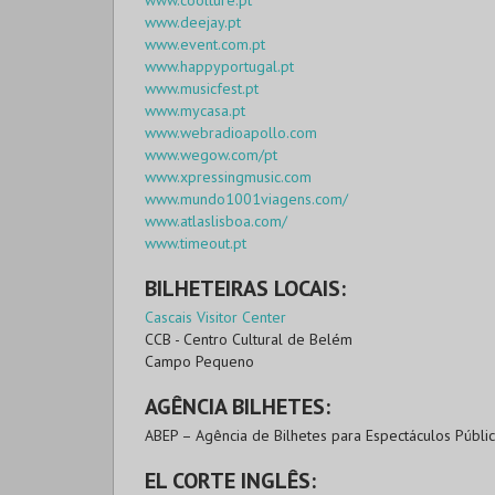
www.coolture.pt
www.deejay.pt
www.event.com.pt
www.happyportugal.pt
www.musicfest.pt
www.mycasa.pt
www.webradioapollo.com
www.wegow.com/pt
www.xpressingmusic.com
www.mundo1001viagens.com/
www.atlaslisboa.com/
www.timeout.pt
BILHETEIRAS LOCAIS:
Cascais Visitor Center
CCB - Centro Cultural de Belém
Campo Pequeno
AGÊNCIA BILHETES:
ABEP – Agência de Bilhetes para Espectáculos Públi
EL CORTE INGLÊS: