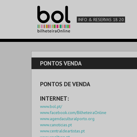
INFO & RESERVAS 18 20
PONTOS VENDA
PONTOS DE VENDA
INTERNET:
www.bol.pt/
www.facebook.com/BilheteiraOnline
www.agendaculturalporto.org
www.canoticias.pt
www.centraldeartistas.pt