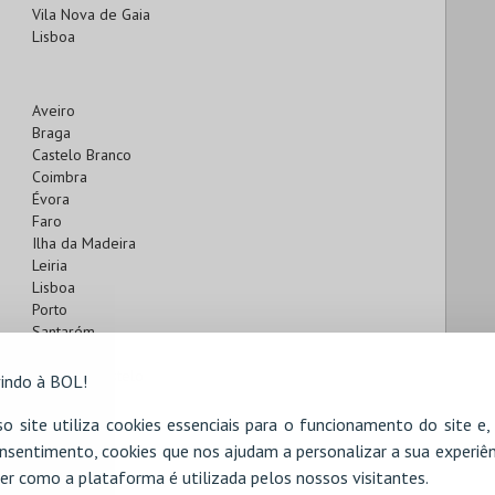
Vila Nova de Gaia
Lisboa
Aveiro
Braga
Castelo Branco
Coimbra
Évora
Faro
Ilha da Madeira
Leiria
Lisboa
Porto
Santarém
Setúbal
Viana do Castelo
indo à BOL!
Vila Real
Viseu
o site utiliza cookies essenciais para o funcionamento do site e
nsentimento, cookies que nos ajudam a personalizar a sua experiên
er como a plataforma é utilizada pelos nossos visitantes.
Braga