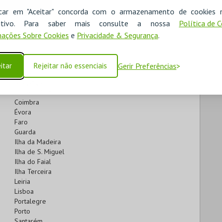
Lisboa
icar em "Aceitar" concorda com o armazenamento de cookies 
Porto
ositivo. Para saber mais consulte a nossa
Política de 
ações Sobre Cookies
e
Privacidade & Segurança
.
Aveiro
Beja
itar
Rejeitar não essenciais
Gerir Preferências
Braga
Bragança
Castelo Branco
Coimbra
Évora
Faro
Guarda
Ilha da Madeira
Ilha de S. Miguel
Ilha do Faial
Ilha Terceira
Leiria
Lisboa
Portalegre
Porto
Santarém