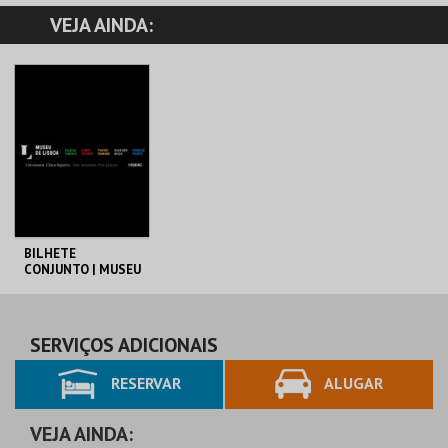
VEJA AINDA:
BILHETE
CONJUNTO | MUSEU
DE LISBOA
ML - PALÁCIO
PIMENTA
AQUISIÇÃO
SERVIÇOS ADICIONAIS
RESERVAR
ALUGAR
MAIS INFO
COMPRAR
VEJA AINDA: