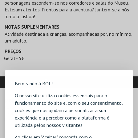
personagens escondem-se nos corredores e salas do Museu.
Estejam atentos. Prontos para a aventura? Juntem-se a nós
rumo a Lisboa!
NOTAS SUPLEMENTARES
Atividade destinada a crianças, acompanhadas por, no mínimo,
um adulto.
PREÇOS
Geral - 5€
LOCALIZAÇÃO
Bem-vindo à BOL!
O nosso site utiliza cookies essenciais para o
MORADA
funcionamento do site e, com o seu consentimento,
Campo Grande, 245

cookies que nos ajudam a personalizar a sua
1700-091 Lisboa
experiência e a perceber como a plataforma é
Direcções para ML - Palácio Pimenta
utilizada pelos nossos visitantes.
Ao clicar em "Aceitar" concorda com o