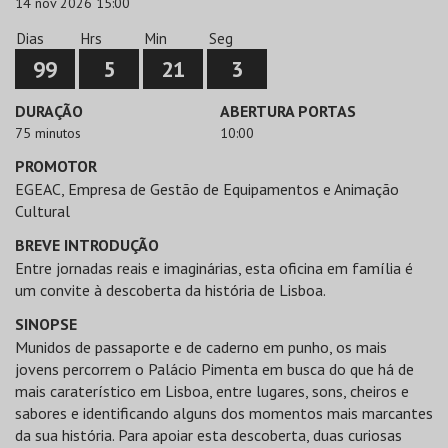
14 nov 2026 15:00
Dias
Hrs
Min
Seg
99
5
21
3
DURAÇÃO
ABERTURA PORTAS
75 minutos
10:00
PROMOTOR
EGEAC, Empresa de Gestão de Equipamentos e Animação
Cultural
BREVE INTRODUÇÃO
Entre jornadas reais e imaginárias, esta oficina em família é
um convite à descoberta da história de Lisboa.
SINOPSE
Munidos de passaporte e de caderno em punho, os mais
jovens percorrem o Palácio Pimenta em busca do que há de
mais caraterístico em Lisboa, entre lugares, sons, cheiros e
sabores e identificando alguns dos momentos mais marcantes
da sua história. Para apoiar esta descoberta, duas curiosas