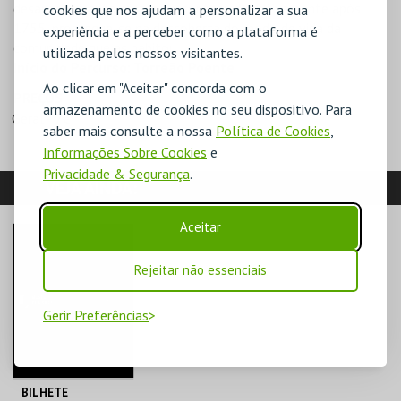
desaparecimento material acontece definitivamente após
cookies que nos ajudam a personalizar a sua
1755, prossegue-se na descoberta do modo de vida da
experiência e a perceber como a plataforma é
comunidade que as habitou.
utilizada pelos nossos visitantes.
Início do Percurso: Torreão Poente
Ao clicar em "Aceitar" concorda com o
PREÇOS
armazenamento de cookies no seu dispositivo. Para
Geral - 7€
saber mais consulte a nossa
Política de Cookies
,
Informações Sobre Cookies
e
Privacidade & Segurança
.
VEJA AINDA:
Aceitar
Rejeitar não essenciais
Gerir Preferências
BILHETE