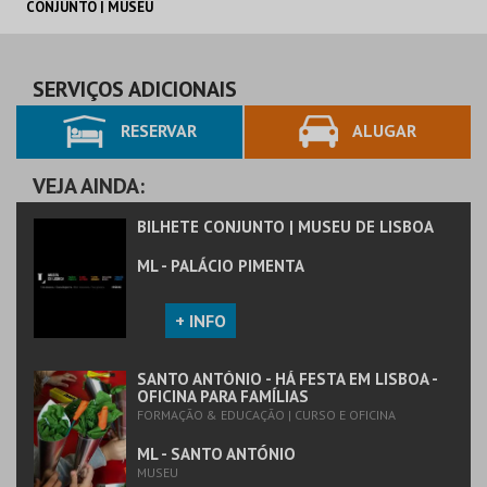
CONJUNTO | MUSEU
DE LISBOA
ML - PALÁCIO
PIMENTA
AQUISIÇÃO
SERVIÇOS ADICIONAIS
RESERVAR
ALUGAR
MAIS INFO
COMPRAR
VEJA AINDA:
BILHETE CONJUNTO | MUSEU DE LISBOA
ML - PALÁCIO PIMENTA
+ INFO
SANTO ANTÓNIO - HÁ FESTA EM LISBOA -
OFICINA PARA FAMÍLIAS
FORMAÇÃO & EDUCAÇÃO | CURSO E OFICINA
ML - SANTO ANTÓNIO
MUSEU