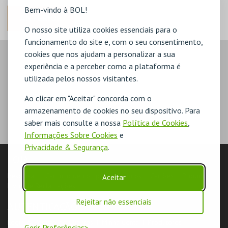
Bem-vindo à BOL!
ANTERIOR
O nosso site utiliza cookies essenciais para o
funcionamento do site e, com o seu consentimento,
cookies que nos ajudam a personalizar a sua
experiência e a perceber como a plataforma é
utilizada pelos nossos visitantes.
Ao clicar em "Aceitar" concorda com o
armazenamento de cookies no seu dispositivo. Para
saber mais consulte a nossa
Política de Cookies
,
Informações Sobre Cookies
e
Privacidade & Segurança
.
LOJA
Pesquisar
Carrinho de compras
Eventos
Cartões
Produtos
Aceitar
Livro de Reclamações
Rejeitar não essenciais
AUTENTICAÇÃO
Login & Registo de Clientes
Minha Conta
Produtores
Gerir Preferências