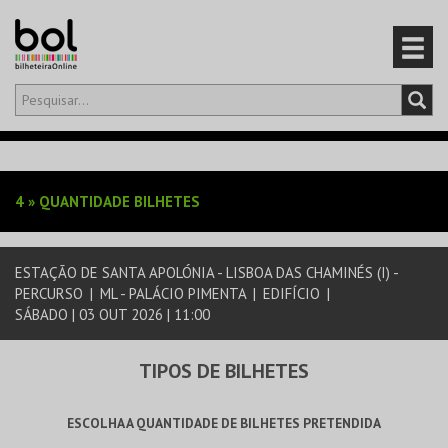
Olá,
iniciar sessão
PT
0
CARRINHO
4
»
QUANTIDADE BILHETES
EVENTOS
ESTAÇÃO DE SANTA APOLÓNIA - LISBOA DAS CHAMINÉS (I) -
CARTÕES
PERCURSO
|
ML - PALÁCIO PIMENTA
|
EDIFÍCIO
|
SÁBADO | 03 OUT 2026 | 11:00
PRODUTOS
TIPOS DE BILHETES
ESCOLHA A QUANTIDADE DE BILHETES PRETENDIDA