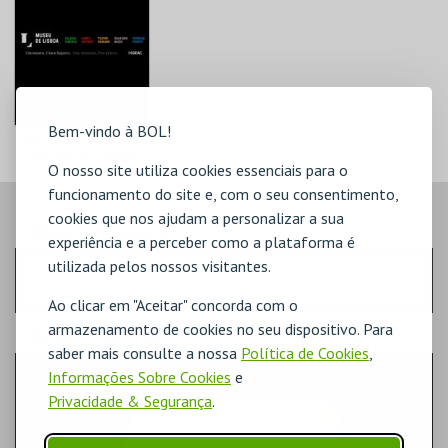
Bem-vindo à BOL!
BILHETE
CONJUNTO | MUSEU
O nosso site utiliza cookies essenciais para o
DE LISBOA
ML - PALÁCIO
funcionamento do site e, com o seu consentimento,
PIMENTA
cookies que nos ajudam a personalizar a sua
AQUISIÇÃO
PASSO
- LUGARES
experiência e a perceber como a plataforma é
utilizada pelos nossos visitantes.
MAIS INFO
Escolha a quantidade de bilhetes que pretende
Ao clicar em "Aceitar" concorda com o
COMPRAR
armazenamento de cookies no seu dispositivo. Para
PASSO
- SECTOR
saber mais consulte a nossa
Política de Cookies
,
GERAL
Informações Sobre Cookies
e
Privacidade & Segurança
.